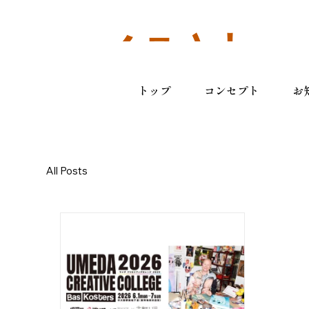
一般社
トップ
コンセプト
お
団法人
All Posts
梅田１