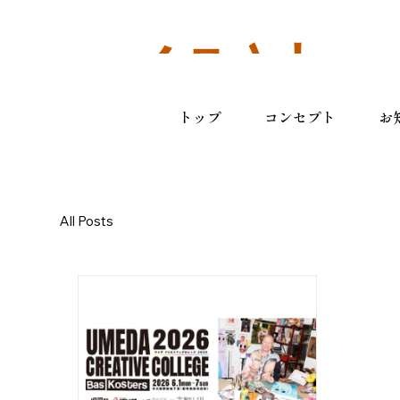
一般社
トップ
コンセプト
お
団法人
All Posts
梅田１